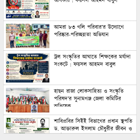
অধিকার : ফয়সল আহমদ বাবুল
আমরা ৮৩ গলি পরিবার’র উদ্যোগে
পরিষ্কার-পরিচ্ছন্নতা অভিযান
ট্রল সংস্কৃতির আঘাতে শিক্ষকের মর্যাদা
সংকটে : ফয়সল আহমদ বাবুল
হাছন রাজা লোকসাহিত্য ও সংস্কৃতি
পরিষদ’র সুনামগঞ্জ জেলা কমিটির
অভিষেক
শাবিপ্রবির সিইই বিভাগের প্রধান স্থপতি
ড. আক্তারুল ইসলাম চৌধুরীর জীবন ও
কর্ম : ফয়সল আহমদ বাবুল