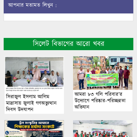
আপনার মতামত লিখুন :
সিলেট বিভাগের আরো খবর
আমরা ৮৩ গলি পরিবার’র
সিরাজুল ইসলাম আলিম
উদ্যোগে পরিষ্কার-পরিচ্ছন্নতা
মাদ্রাসায় জুলাই গণঅভ্যুত্থান
অভিযান
দিবস উদযাপন