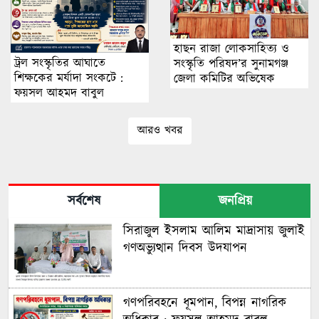
হাছন রাজা লোকসাহিত্য ও
ট্রল সংস্কৃতির আঘাতে
সংস্কৃতি পরিষদ’র সুনামগঞ্জ
শিক্ষকের মর্যাদা সংকটে :
জেলা কমিটির অভিষেক
ফয়সল আহমদ বাবুল
আরও খবর
সর্বশেষ
জনপ্রিয়
সিরাজুল ইসলাম আলিম মাদ্রাসায় জুলাই
গণঅভ্যুত্থান দিবস উদযাপন
গণপরিবহনে ধূমপান, বিপন্ন নাগরিক