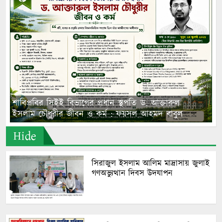
শাবিপ্রবির সিইই বিভাগের প্রধান স্থপতি ড. আক্তারুল
ইসলাম চৌধুরীর জীবন ও কর্ম : ফয়সল আহমদ বাবুল
Hide
সিরাজুল ইসলাম আলিম মাদ্রাসায় জুলাই
গণঅভ্যুত্থান দিবস উদযাপন