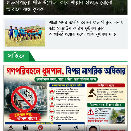
​হাড়কাঁপানো শীত উপেক্ষা করে শাল্লার হাওড়ে বোরো
আবাদে ব্যস্ত কৃষক
শাল্লা সদর এফসি বেঙ্গল থান্ডার্স ক্লাব বনাম
ডাঃ রেজাউল করিম ফুটবল ক্লাব
আজমিরীগঞ্জের মধ্যে প্রতি ফুটবল ম্যাচ
সাহিত্য