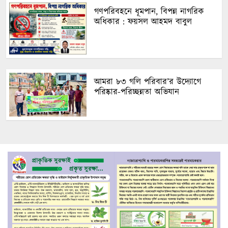
গণপরিবহনে ধূমপান, বিপন্ন নাগরিক
অধিকার : ফয়সল আহমদ বাবুল
আমরা ৮৩ গলি পরিবার’র উদ্যোগে
পরিষ্কার-পরিচ্ছন্নতা অভিযান