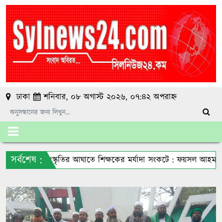
ঢাকা
শনিবার, ০৮ অগাস্ট ২০২৬, ০৭:৪২ অপরাহ্ন
সর্বশেষ :
কৃতির আঘাতে শিক্ষকের মর্যাদা সংকটে : ফয়সল আহমদ বাবুল
হাছন রাজ