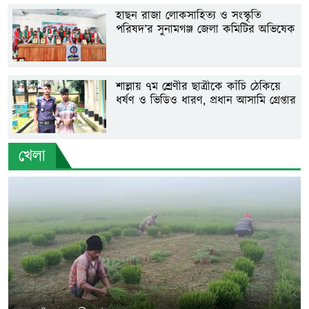
মাঝে ব্র্যাকের যন্ত্রপাতি বিতরণ
হাছন রাজা লোকসাহিত্য ও সংস্কৃতি
পরিষদ’র সুনামগঞ্জ জেলা কমিটির অভিষেক
শাল্লায় কৃষকদের মাঝে আমন প্রণোদনা,
বিতরণ করা হলো সার ও বীজ
শাল্লায় ৭ম শ্রেণীর ছাত্রীকে কাঁচি ঠেকিয়ে
ধর্ষণ ও ভিডিও ধারণ, প্রধান আসামি গ্রেপ্তার
শিক্ষক উৎকর্ষ সাধনে সিলেট সরকারি টিচার্স
খেলা
ট্রেনিং কলেজ : ফয়সল আহমদ বাবুল
রাঙ্গাউটির বৃষ্টিস্নাত প্রান্তরে প্রশান্তির একদিন :
ফয়সল আহমদ বাবুল
শ্রেণিকক্ষে সৃজনশীলতা বিকাশে ব্রেইন স্টর্মিং :
ফয়সল আহমদ বাবুল