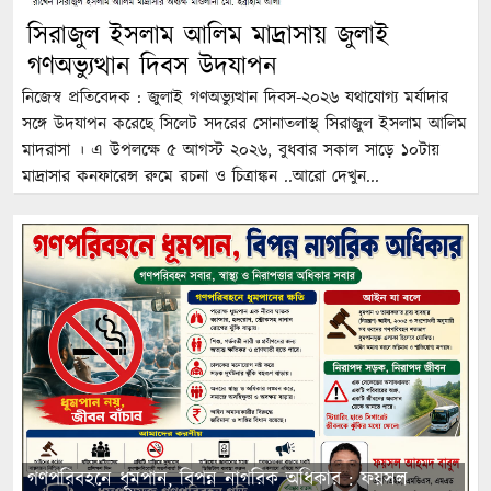
সিরাজুল ইসলাম আলিম মাদ্রাসায় জুলাই
গণঅভ্যুত্থান দিবস উদযাপন
নিজেস্ব প্রতিবেদক : জুলাই গণঅভ্যুত্থান দিবস-২০২৬ যথাযোগ্য মর্যাদার
সঙ্গে উদযাপন করেছে সিলেট সদরের সোনাতলাস্থ সিরাজুল ইসলাম আলিম
মাদরাসা । এ উপলক্ষে ৫ আগস্ট ২০২৬, বুধবার সকাল সাড়ে ১০টায়
মাদ্রাসার কনফারেন্স রুমে রচনা ও চিত্রাঙ্কন ..আরো দেখুন...
গণপরিবহনে ধূমপান, বিপন্ন নাগরিক অধিকার : ফয়সল