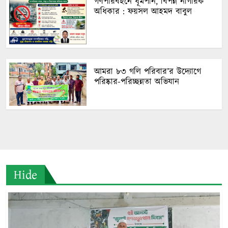
গণপরিবহনে ধূমপান, বিপন্ন নাগরিক
অধিকার : ফয়সল আহমদ বাবুল
আমরা ৮৩ গলি পরিবার’র উদ্যোগে
পরিষ্কার-পরিচ্ছন্নতা অভিযান
Hide