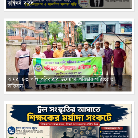
আহমদ বাবুল
আমরা ৮৩ গলি পরিবার’র উদ্যোগে পরিষ্কার-পরিচ্ছন্নতা
অভিযান