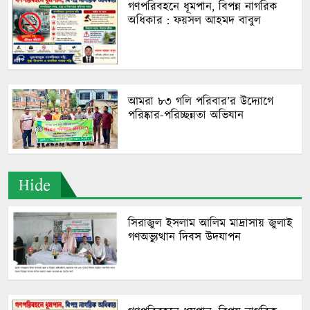
গণপরিবহনে ধূমপান, বিপন্ন নাগরিক
অধিকার : ফয়সল আহমদ বাবুল
আমরা ৮৩ গলি পরিবার’র উদ্যোগে
পরিষ্কার-পরিচ্ছন্নতা অভিযান
Hide
সিরাজুল ইসলাম আলিম মাদ্রাসায় জুলাই
গণঅভ্যুত্থান দিবস উদযাপন