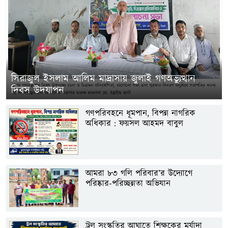
সিরাজুল ইসলাম আলিম মাদ্রাসায় জুলাই গণঅভ্যুত্থান
দিবস উদযাপন
গণপরিবহনে ধূমপান, বিপন্ন নাগরিক
অধিকার : ফয়সল আহমদ বাবুল
আমরা ৮৩ গলি পরিবার’র উদ্যোগে
পরিষ্কার-পরিচ্ছন্নতা অভিযান
ট্রল সংস্কৃতির আঘাতে শিক্ষকের মর্যাদা