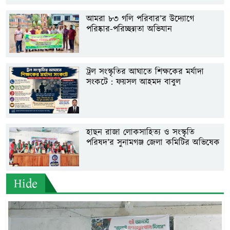
আমরা ৮৩ গলি পরিবার’র উদ্যোগে
পরিষ্কার-পরিচ্ছন্নতা অভিযান
ট্রল সংস্কৃতির আঘাতে শিক্ষকের মর্যাদা
সংকটে : ফয়সল আহমদ বাবুল
হাছন রাজা লোকসাহিত্য ও সংস্কৃতি
পরিষদ’র সুনামগঞ্জ জেলা কমিটির অভিষেক
Hide