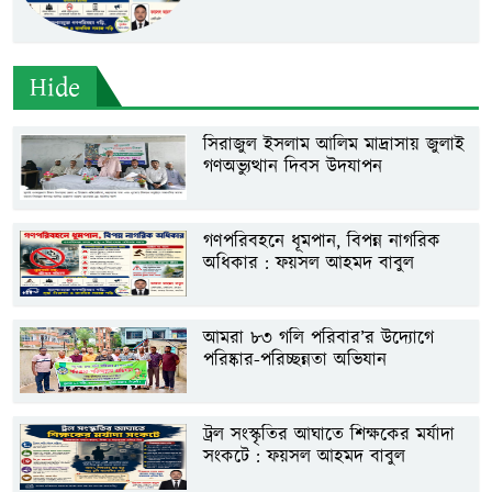
Hide
সিরাজুল ইসলাম আলিম মাদ্রাসায় জুলাই
গণঅভ্যুত্থান দিবস উদযাপন
গণপরিবহনে ধূমপান, বিপন্ন নাগরিক
অধিকার : ফয়সল আহমদ বাবুল
আমরা ৮৩ গলি পরিবার’র উদ্যোগে
পরিষ্কার-পরিচ্ছন্নতা অভিযান
ট্রল সংস্কৃতির আঘাতে শিক্ষকের মর্যাদা
সংকটে : ফয়সল আহমদ বাবুল