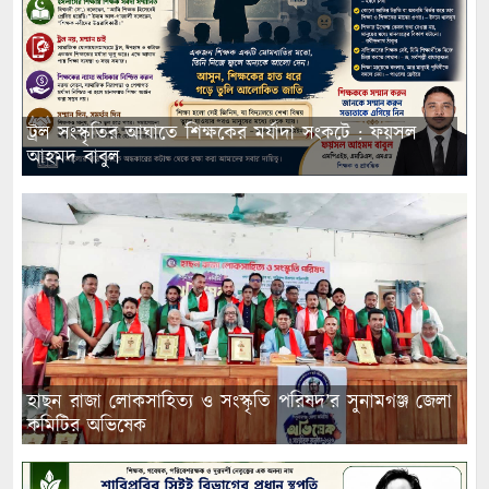
ট্রল সংস্কৃতির আঘাতে শিক্ষকের মর্যাদা সংকটে : ফয়সল
আহমদ বাবুল
হাছন রাজা লোকসাহিত্য ও সংস্কৃতি পরিষদ’র সুনামগঞ্জ জেলা
কমিটির অভিষেক