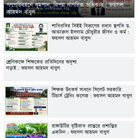
গণপরিবহনে ধূমপান, বিপন্ন নাগরিক অধিকার : ফয়সল
আহমদ বাবুল
শাবিপ্রবির সিইই বিভাগের প্রধান স্থপতি ড.
আক্তারুল ইসলাম চৌধুরীর জীবন ও কর্ম :
ফয়সল আহমদ বাবুল
শ্রেণিকক্ষে শিক্ষকের প্রতিদিনের অদৃশ্য
লড়াই : ফয়সল আহমদ বাবুল
শিক্ষক উৎকর্ষ সাধনে সিলেট সরকারি
টিচার্স ট্রেনিং কলেজ : ফয়সল আহমদ বাবুল
রাঙ্গাউটির বৃষ্টিস্নাত প্রান্তরে প্রশান্তির
একদিন : ফয়সল আহমদ বাবুল