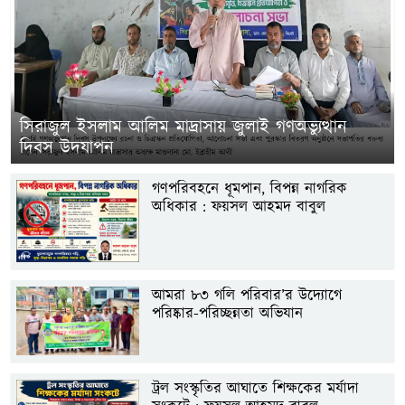
সিরাজুল ইসলাম আলিম মাদ্রাসায় জুলাই গণঅভ্যুত্থান
দিবস উদযাপন
গণপরিবহনে ধূমপান, বিপন্ন নাগরিক
অধিকার : ফয়সল আহমদ বাবুল
আমরা ৮৩ গলি পরিবার’র উদ্যোগে
পরিষ্কার-পরিচ্ছন্নতা অভিযান
ট্রল সংস্কৃতির আঘাতে শিক্ষকের মর্যাদা