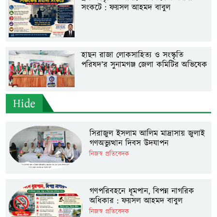
সংকটে : ফয়সল আহমদ বাবুল
হাছন রাজা লোকসাহিত্য ও সংস্কৃতি
পরিষদ’র সুনামগঞ্জ জেলা কমিটির অভিষেক
Hide
সিরাজুল ইসলাম আলিম মাদ্রাসায় জুলাই
গণঅভ্যুত্থান দিবস উদযাপন
নিজস্ব প্রতিবেদক
গণপরিবহনে ধূমপান, বিপন্ন নাগরিক
অধিকার : ফয়সল আহমদ বাবুল
নিজস্ব প্রতিবেদক