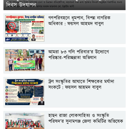
দিবস উদযাপন
গণপরিবহনে ধূমপান, বিপন্ন নাগরিক
অধিকার : ফয়সল আহমদ বাবুল
আমরা ৮৩ গলি পরিবার’র উদ্যোগে
পরিষ্কার-পরিচ্ছন্নতা অভিযান
ট্রল সংস্কৃতির আঘাতে শিক্ষকের মর্যাদা
সংকটে : ফয়সল আহমদ বাবুল
হাছন রাজা লোকসাহিত্য ও সংস্কৃতি
পরিষদ’র সুনামগঞ্জ জেলা কমিটির অভিষেক