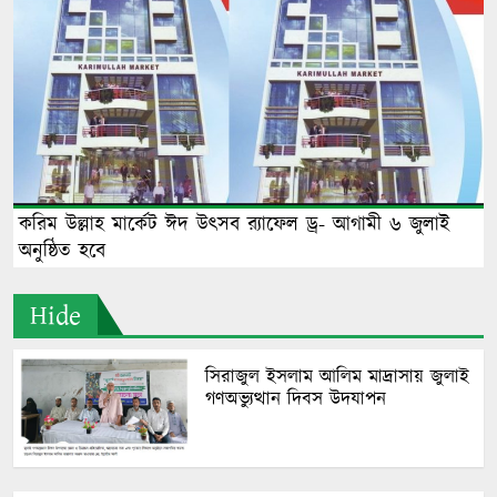
করিম উল্লাহ মার্কেট ঈদ উৎসব র‍্যাফেল ড্র- আগামী ৬ জুলাই
অনুষ্ঠিত হবে
Hide
সিরাজুল ইসলাম আলিম মাদ্রাসায় জুলাই
গণঅভ্যুত্থান দিবস উদযাপন