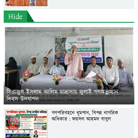
Hide
সিরাজুল ইসলাম আলিম মাদ্রাসায় জুলাই গণঅভ্যুত্থান
দিবস উদযাপন
গণপরিবহনে ধূমপান, বিপন্ন নাগরিক
অধিকার : ফয়সল আহমদ বাবুল