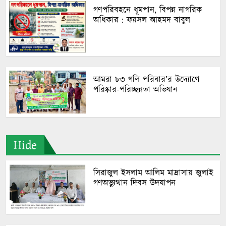
গণপরিবহনে ধূমপান, বিপন্ন নাগরিক
অধিকার : ফয়সল আহমদ বাবুল
আমরা ৮৩ গলি পরিবার’র উদ্যোগে
পরিষ্কার-পরিচ্ছন্নতা অভিযান
Hide
সিরাজুল ইসলাম আলিম মাদ্রাসায় জুলাই
গণঅভ্যুত্থান দিবস উদযাপন