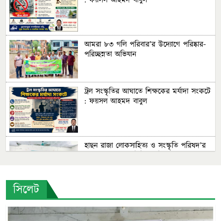
: ফয়সল আহমদ বাবুল
আমরা ৮৩ গলি পরিবার’র উদ্যোগে পরিষ্কার-
পরিচ্ছন্নতা অভিযান
ট্রল সংস্কৃতির আঘাতে শিক্ষকের মর্যাদা সংকটে
: ফয়সল আহমদ বাবুল
হাছন রাজা লোকসাহিত্য ও সংস্কৃতি পরিষদ’র
সুনামগঞ্জ জেলা কমিটির অভিষেক
সিলেট
শাবিপ্রবির সিইই বিভাগের প্রধান স্থপতি ড.
আক্তারুল ইসলাম চৌধুরীর জীবন ও কর্ম :
ফয়সল আহমদ বাবুল