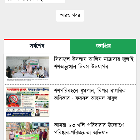
আরও খবর
সর্বশেষ
জনপ্রিয়
সিরাজুল ইসলাম আলিম মাদ্রাসায় জুলাই
গণঅভ্যুত্থান দিবস উদযাপন
গণপরিবহনে ধূমপান, বিপন্ন নাগরিক
অধিকার : ফয়সল আহমদ বাবুল
আমরা ৮৩ গলি পরিবার’র উদ্যোগে
পরিষ্কার-পরিচ্ছন্নতা অভিযান