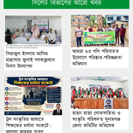
সিলেট বিভাগের আরো খবর
আমরা ৮৩ গলি পরিবার’র
সিরাজুল ইসলাম আলিম
উদ্যোগে পরিষ্কার-পরিচ্ছন্নতা
মাদ্রাসায় জুলাই গণঅভ্যুত্থান
অভিযান
দিবস উদযাপন
হাছন রাজা লোকসাহিত্য ও
ট্রল সংস্কৃতির আঘাতে
সংস্কৃতি পরিষদ’র সুনামগঞ্জ
শিক্ষকের মর্যাদা সংকটে :
জেলা কমিটির অভিষেক
ফয়সল আহমদ বাবুল