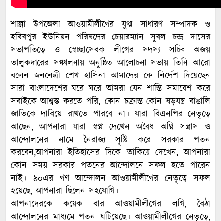
শাল্লা উপজেলা আওয়ামীলীগের যুগ্ম সাধারণ সম্পাদক ও
হবিবপুর ইউনিয়ন পরিষদের চেয়ারম্যান সুবল চন্দ্র দাসের
সভাপতিত্বে ও স্বেচ্ছাসেবক লীগের সদস্য সচিব অজয়
তালুকদারের সঞ্চালনায় অনুষ্ঠিত আলোচনা সভায় তিনি আরো
বলেন জননেত্রী শেখ হাসিনা আমাদের কে নির্দেশ দিয়েছেন
সারা বাংলাদেশের ঘরে ঘরে আমরা যেন শান্তি সমাবেশ করে
সবাইকে আশ্বস্ত করতে পরি, কোন চক্রান্ত-কোন ষড়যন্ত্র বাঙালি
জাতিকে দাবিয়ে রাখতে পারবে না। যারা বিএনপির নেতৃত্বে
আছেন, আপনারা যারা স্বপ্ন দেখেন অবৈধ অগ্নি সন্ত্রাস ও
আন্দোলনের নামে নৈরাজ্য সৃষ্টি করে সরকার পতন
করবেন,আপনারা ইতিহাসের দিকে তাকিয়ে দেখেন, আপনারা
কোন সময় সরকার পতনের আন্দোলনে সফল হতে পারেন
নাই। ৯০এর গণ আন্দোলন আওয়ামীলীগের নেতৃত্বে সফল
হয়েছে, আপনারা ছিলেন সহযোগি।
আপনাদেরকে কয়েক বার আওয়ামীলীগের লগি, বৈঠা
আন্দোলনের মাধ্যমে পতন ঘটিয়েছে। আওয়ামীলীগের নেতৃত্বে,