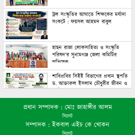
ট্রল সংস্কৃতির আঘাতে শিক্ষকের মর্যাদা
সংকটে : ফয়সল আহমদ বাবুল
হাছন রাজা লোকসাহিত্য ও সংস্কৃতি
পরিষদ’র সুনামগঞ্জ জেলা কমিটির
অভিষেক
শাবিপ্রবির সিইই বিভাগের প্রধান স্থপতি
ড. আক্তারুল ইসলাম চৌধুরীর জীবন ও
কর্ম : ফয়সল আহমদ বাবুল
প্রধান সম্পাদক :
মোঃ জাহাঙ্গীর আলম
শাল্লায় ৭ম শ্রেণীর ছাত্রীকে কাঁচি ঠেকিয়ে
সিলেট
ধর্ষণ ও ভিডিও ধারণ, প্রধান আসামি
সম্পাদক :
ইকবাল এইচ কে খোকন
গ্রেপ্তার
সিলেট