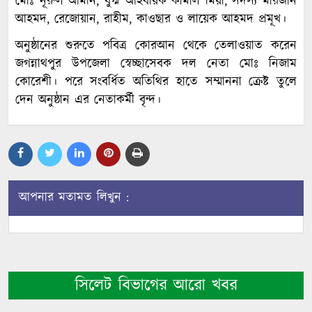
মোঃ নূরুল আমীন, যুগ্ম আহবায়ক কামাল মিয়া, সদস্য মারজান
আহমদ, রেজোয়ান, রাহীম, কাওছার ও লায়েক আহমদ প্রমূখ।
অনুষ্ঠানের শুরুতে পবিত্র কোরআন থেকে তেলাওয়াত করেন
জগন্নাথপুর উপজেলা স্বেচ্ছাসেবক দল নেতা মোঃ নিজাম
কোরেশী। পরে সংবর্ধিত অতিথির হাতে সম্মাননা ক্রেষ্ট তুলে
দেন অনুষ্ঠান এর নেতাকর্মী বৃন্দ।
আপনার মতামত লিখুন :
সিলেট বিভাগের আরো খবর