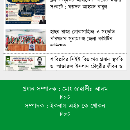
ট্রল সংস্কৃতির আঘাতে শিক্ষকের মর্যাদা
সংকটে : ফয়সল আহমদ বাবুল
হাছন রাজা লোকসাহিত্য ও সংস্কৃতি
পরিষদ’র সুনামগঞ্জ জেলা কমিটির
অভিষেক
শাবিপ্রবির সিইই বিভাগের প্রধান স্থপতি
ড. আক্তারুল ইসলাম চৌধুরীর জীবন ও
কর্ম : ফয়সল আহমদ বাবুল
প্রধান সম্পাদক :
মোঃ জাহাঙ্গীর আলম
শাল্লায় ৭ম শ্রেণীর ছাত্রীকে কাঁচি ঠেকিয়ে
সিলেট
ধর্ষণ ও ভিডিও ধারণ, প্রধান আসামি
সম্পাদক :
ইকবাল এইচ কে খোকন
গ্রেপ্তার
সিলেট
বিধিমালা তোয়াক্কা না করে স্কুলের লাখ
টাকার গাছ কাটলেন প্রধান শিক্ষক