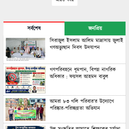
আরও খবর
সর্বশেষ
জনপ্রিয়
সিরাজুল ইসলাম আলিম মাদ্রাসায় জুলাই
গণঅভ্যুত্থান দিবস উদযাপন
গণপরিবহনে ধূমপান, বিপন্ন নাগরিক
অধিকার : ফয়সল আহমদ বাবুল
আমরা ৮৩ গলি পরিবার’র উদ্যোগে
পরিষ্কার-পরিচ্ছন্নতা অভিযান