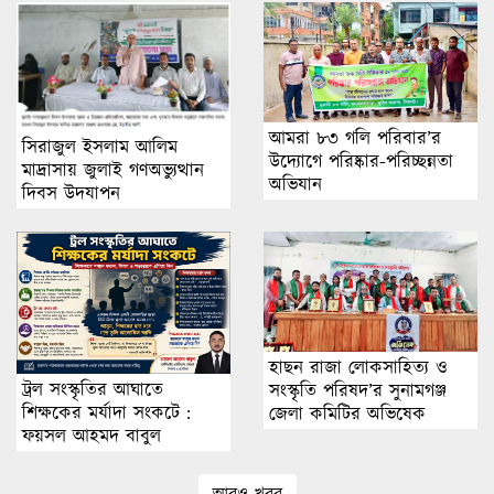
আমরা ৮৩ গলি পরিবার’র
সিরাজুল ইসলাম আলিম
উদ্যোগে পরিষ্কার-পরিচ্ছন্নতা
মাদ্রাসায় জুলাই গণঅভ্যুত্থান
অভিযান
দিবস উদযাপন
হাছন রাজা লোকসাহিত্য ও
ট্রল সংস্কৃতির আঘাতে
সংস্কৃতি পরিষদ’র সুনামগঞ্জ
শিক্ষকের মর্যাদা সংকটে :
জেলা কমিটির অভিষেক
ফয়সল আহমদ বাবুল