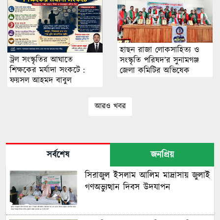
হাছন রাজা লোকসাহিত্য ও
ট্রল সংস্কৃতির আঘাতে
সংস্কৃতি পরিষদ’র সুনামগঞ্জ
শিক্ষকের মর্যাদা সংকটে :
জেলা কমিটির অভিষেক
ফয়সল আহমদ বাবুল
আরও খবর
সর্বশেষ
জনপ্রিয়
সিরাজুল ইসলাম আলিম মাদ্রাসায় জুলাই
গণঅভ্যুত্থান দিবস উদযাপন