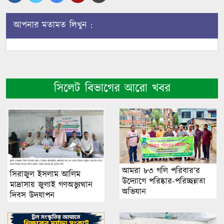
আপনার মতামত লিখুন :
সিলেট বিভাগের আরো খবর
আমরা ৮৩ গলি পরিবার’র
সিরাজুল ইসলাম আলিম
উদ্যোগে পরিষ্কার-পরিচ্ছন্নতা
মাদ্রাসায় জুলাই গণঅভ্যুত্থান
অভিযান
দিবস উদযাপন