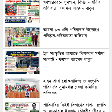
গণপরিবহনে ধূমপান, বিপন্ন নাগরিক
অধিকার : ফয়সল আহমদ বাবুল
আমরা ৮৩ গলি পরিবার’র উদ্যোগে
পরিষ্কার-পরিচ্ছন্নতা অভিযান
ট্রল সংস্কৃতির আঘাতে শিক্ষকের মর্যাদা
সংকটে : ফয়সল আহমদ বাবুল
হাছন রাজা লোকসাহিত্য ও সংস্কৃতি
পরিষদ’র সুনামগঞ্জ জেলা কমিটির
অভিষেক
শাবিপ্রবির সিইই বিভাগের প্রধান স্থপতি
ড. আক্তারুল ইসলাম চৌধুরীর জীবন ও