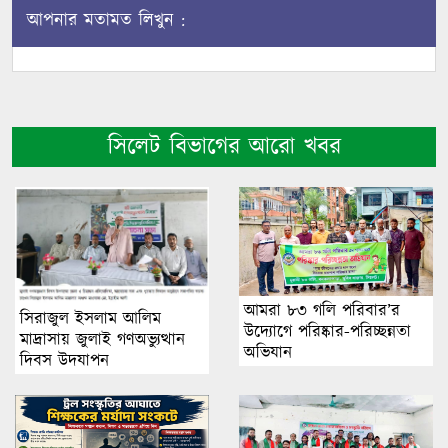
আপনার মতামত লিখুন :
সিলেট বিভাগের আরো খবর
আমরা ৮৩ গলি পরিবার’র
সিরাজুল ইসলাম আলিম
উদ্যোগে পরিষ্কার-পরিচ্ছন্নতা
মাদ্রাসায় জুলাই গণঅভ্যুত্থান
অভিযান
দিবস উদযাপন