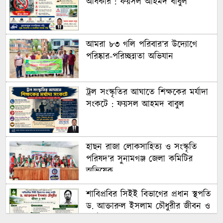
অধিকার : ফয়সল আহমদ বাবুল
আমরা ৮৩ গলি পরিবার’র উদ্যোগে
পরিষ্কার-পরিচ্ছন্নতা অভিযান
ট্রল সংস্কৃতির আঘাতে শিক্ষকের মর্যাদা
সংকটে : ফয়সল আহমদ বাবুল
হাছন রাজা লোকসাহিত্য ও সংস্কৃতি
পরিষদ’র সুনামগঞ্জ জেলা কমিটির
অভিষেক
শাবিপ্রবির সিইই বিভাগের প্রধান স্থপতি
ড. আক্তারুল ইসলাম চৌধুরীর জীবন ও
কর্ম : ফয়সল আহমদ বাবুল