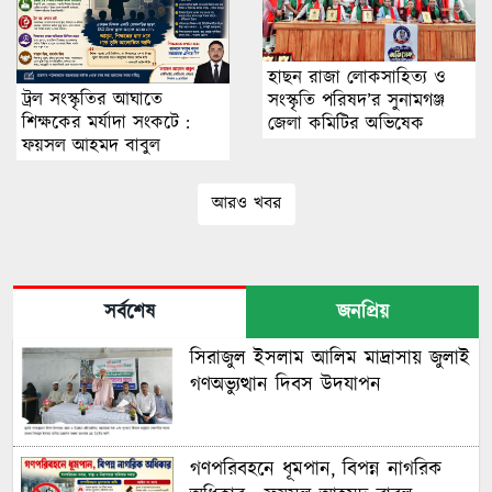
হাছন রাজা লোকসাহিত্য ও
ট্রল সংস্কৃতির আঘাতে
সংস্কৃতি পরিষদ’র সুনামগঞ্জ
শিক্ষকের মর্যাদা সংকটে :
জেলা কমিটির অভিষেক
ফয়সল আহমদ বাবুল
আরও খবর
সর্বশেষ
জনপ্রিয়
সিরাজুল ইসলাম আলিম মাদ্রাসায় জুলাই
গণঅভ্যুত্থান দিবস উদযাপন
গণপরিবহনে ধূমপান, বিপন্ন নাগরিক