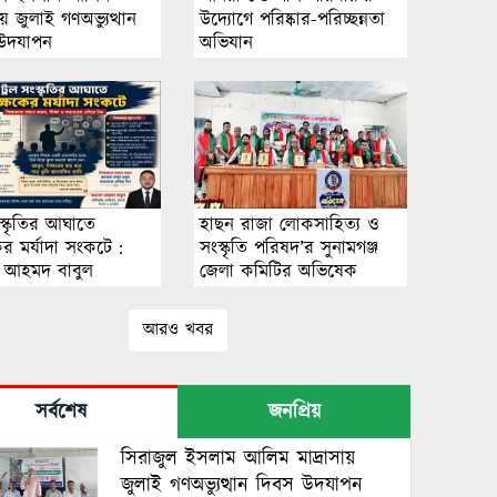
ায় জুলাই গণঅভ্যুত্থান
উদ্যোগে পরিষ্কার-পরিচ্ছন্নতা
উদযাপন
অভিযান
ংস্কৃতির আঘাতে
হাছন রাজা লোকসাহিত্য ও
ের মর্যাদা সংকটে :
সংস্কৃতি পরিষদ’র সুনামগঞ্জ
 আহমদ বাবুল
জেলা কমিটির অভিষেক
আরও খবর
সর্বশেষ
জনপ্রিয়
সিরাজুল ইসলাম আলিম মাদ্রাসায়
জুলাই গণঅভ্যুত্থান দিবস উদযাপন