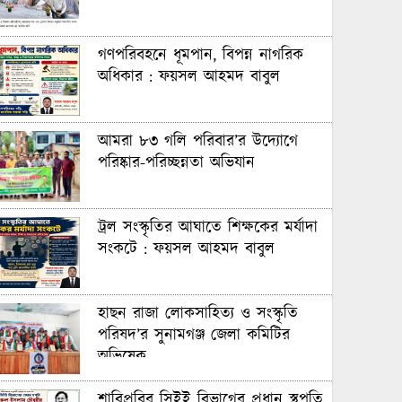
গণপরিবহনে ধূমপান, বিপন্ন নাগরিক
অধিকার : ফয়সল আহমদ বাবুল
আমরা ৮৩ গলি পরিবার’র উদ্যোগে
পরিষ্কার-পরিচ্ছন্নতা অভিযান
ট্রল সংস্কৃতির আঘাতে শিক্ষকের মর্যাদা
সংকটে : ফয়সল আহমদ বাবুল
হাছন রাজা লোকসাহিত্য ও সংস্কৃতি
পরিষদ’র সুনামগঞ্জ জেলা কমিটির
অভিষেক
শাবিপ্রবির সিইই বিভাগের প্রধান স্থপতি