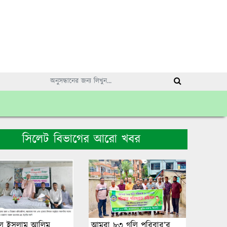
সিলেট বিভাগের আরো খবর
ুল ইসলাম আলিম
আমরা ৮৩ গলি পরিবার’র