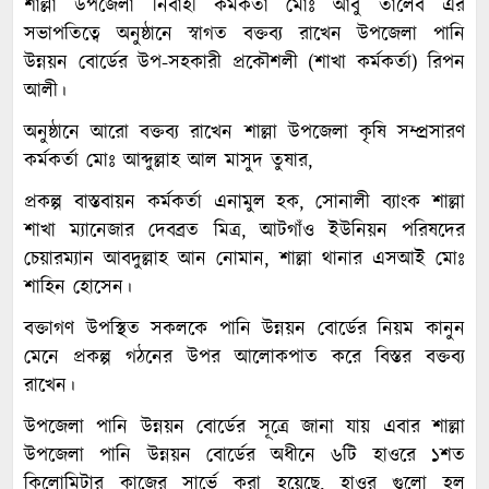
শাল্লা উপজেলা নির্বাহী কর্মকর্তা মোঃ আবু তালেব এর
সভাপতিত্বে অনুষ্ঠানে স্বাগত বক্তব্য রাখেন উপজেলা পানি
উন্নয়ন বোর্ডের উপ-সহকারী প্রকৌশলী (শাখা কর্মকর্তা) রিপন
আলী।
অনুষ্ঠানে আরো বক্তব্য রাখেন শাল্লা উপজেলা কৃষি সম্প্রসারণ
কর্মকর্তা মোঃ আব্দুল্লাহ আল মাসুদ তুষার,
প্রকল্প বাস্তবায়ন কর্মকর্তা এনামুল হক, সোনালী ব্যাংক শাল্লা
শাখা ম্যানেজার দেবব্রত মিত্র, আটগাঁও ইউনিয়ন পরিষদের
চেয়ারম্যান আবদুল্লাহ আন নোমান, শাল্লা থানার এসআই মোঃ
শাহিন হোসেন।
বক্তাগণ উপস্থিত সকলকে পানি উন্নয়ন বোর্ডের নিয়ম কানুন
মেনে প্রকল্প গঠনের উপর আলোকপাত করে বিস্তর বক্তব্য
রাখেন।
উপজেলা পানি উন্নয়ন বোর্ডের সূত্রে জানা যায় এবার শাল্লা
উপজেলা পানি উন্নয়ন বোর্ডের অধীনে ৬টি হাওরে ১শত
কিলোমিটার কাজের সার্ভে করা হয়েছে, হাওর গুলো হল