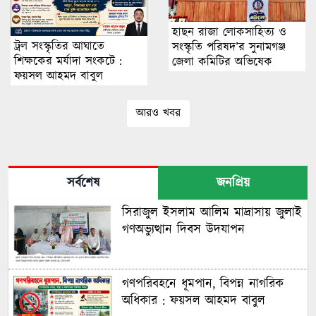
হাছন রাজা লোকসাহিত্য ও
ট্রল সংস্কৃতির আঘাতে
সংস্কৃতি পরিষদ’র সুনামগঞ্জ
শিক্ষকের মর্যাদা সংকটে :
জেলা কমিটির অভিষেক
ফয়সল আহমদ বাবুল
আরও খবর
সর্বশেষ
জনপ্রিয়
সিরাজুল ইসলাম আলিম মাদ্রাসায় জুলাই
গণঅভ্যুত্থান দিবস উদযাপন
গণপরিবহনে ধূমপান, বিপন্ন নাগরিক
অধিকার : ফয়সল আহমদ বাবুল