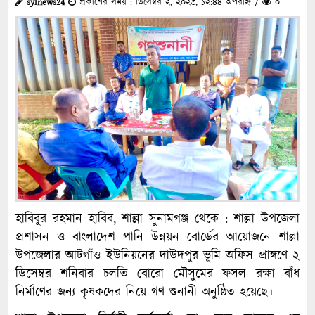
sylnews24
প্রকাশের সময় : ডিসেম্বর ২, ২০২৩, ১২:৪৪ অপরাহ্ন /
০
হাবিবুর রহমান হাবিব, শাল্লা সুনামগঞ্জ থেকে : শাল্লা উপজেলা
প্রশাসন ও বাংলাদেশ পানি উন্নয়ন বোর্ডের আয়োজনে শাল্লা
উপজেলার আটগাঁও ইউনিয়নের দাউদপুর ভূমি অফিস প্রাঙ্গণে ২
ডিসেম্বর শনিবার চলতি বোরো মৌসুমের ফসল রক্ষা বাঁধ
নির্মাণের জন্য কৃষকদের নিয়ে গণ শুনানী অনুষ্ঠিত হয়েছে।