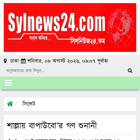
ঢাকা
শনিবার, ০৮ অগাস্ট ২০২৬, ০৯:০৭ পূর্বাহ্ন
সিলেট
শাল্লায় বাপাউবো’র গণ শুনানী