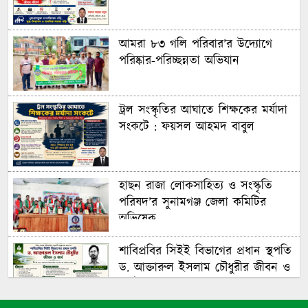
আমরা ৮৩ গলি পরিবার’র উদ্যোগে
পরিষ্কার-পরিচ্ছন্নতা অভিযান
ট্রল সংস্কৃতির আঘাতে শিক্ষকের মর্যাদা
সংকটে : ফয়সল আহমদ বাবুল
হাছন রাজা লোকসাহিত্য ও সংস্কৃতি
পরিষদ’র সুনামগঞ্জ জেলা কমিটির
অভিষেক
শাবিপ্রবির সিইই বিভাগের প্রধান স্থপতি
ড. আক্তারুল ইসলাম চৌধুরীর জীবন ও
কর্ম : ফয়সল আহমদ বাবুল