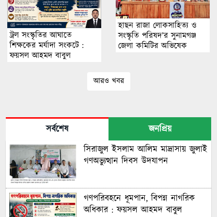
হাছন রাজা লোকসাহিত্য ও
ট্রল সংস্কৃতির আঘাতে
সংস্কৃতি পরিষদ’র সুনামগঞ্জ
শিক্ষকের মর্যাদা সংকটে :
জেলা কমিটির অভিষেক
ফয়সল আহমদ বাবুল
আরও খবর
সর্বশেষ
জনপ্রিয়
সিরাজুল ইসলাম আলিম মাদ্রাসায় জুলাই
গণঅভ্যুত্থান দিবস উদযাপন
গণপরিবহনে ধূমপান, বিপন্ন নাগরিক
অধিকার : ফয়সল আহমদ বাবুল