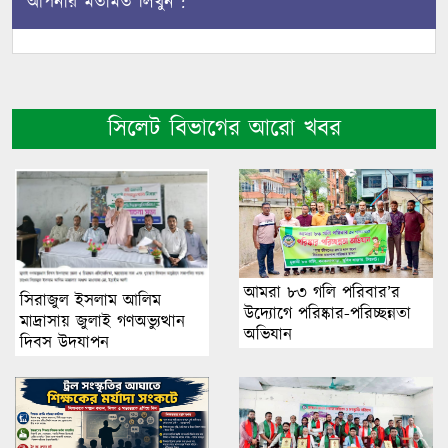
আপনার মতামত লিখুন :
সিলেট বিভাগের আরো খবর
আমরা ৮৩ গলি পরিবার’র
সিরাজুল ইসলাম আলিম
উদ্যোগে পরিষ্কার-পরিচ্ছন্নতা
মাদ্রাসায় জুলাই গণঅভ্যুত্থান
অভিযান
দিবস উদযাপন