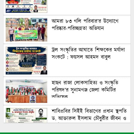
আমরা ৮৩ গলি পরিবার’র উদ্যোগে
পরিষ্কার-পরিচ্ছন্নতা অভিযান
ট্রল সংস্কৃতির আঘাতে শিক্ষকের মর্যাদা
সংকটে : ফয়সল আহমদ বাবুল
হাছন রাজা লোকসাহিত্য ও সংস্কৃতি
পরিষদ’র সুনামগঞ্জ জেলা কমিটির
অভিষেক
শাবিপ্রবির সিইই বিভাগের প্রধান স্থপতি
ড. আক্তারুল ইসলাম চৌধুরীর জীবন ও
কর্ম : ফয়সল আহমদ বাবুল