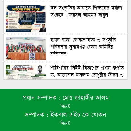
ট্রল সংস্কৃতির আঘাতে শিক্ষকের মর্যাদা
সংকটে : ফয়সল আহমদ বাবুল
হাছন রাজা লোকসাহিত্য ও সংস্কৃতি
পরিষদ’র সুনামগঞ্জ জেলা কমিটির
অভিষেক
শাবিপ্রবির সিইই বিভাগের প্রধান স্থপতি
ড. আক্তারুল ইসলাম চৌধুরীর জীবন ও
কর্ম : ফয়সল আহমদ বাবুল
প্রধান সম্পাদক :
মোঃ জাহাঙ্গীর আলম
শাল্লায় ৭ম শ্রেণীর ছাত্রীকে কাঁচি ঠেকিয়ে
সিলেট
ধর্ষণ ও ভিডিও ধারণ, প্রধান আসামি
সম্পাদক :
ইকবাল এইচ কে খোকন
গ্রেপ্তার
সিলেট
বিধিমালা তোয়াক্কা না করে স্কুলের লাখ