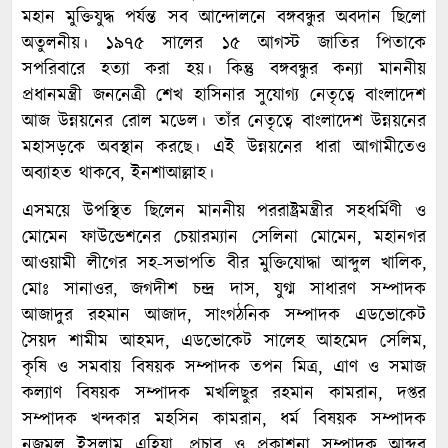
মহান মুক্তিযুদ্ধ পর্যন্ত সব আন্দোলনে বঙ্গবন্ধুর অবদান ছিলো
অতুলনীয়। ১৯৭৫ সালের ১৫ আগস্ট জাতির পিতাকে
সপরিবারে হত্যা করা হয়। কিন্তু বঙ্গবন্ধুর কন্যা মাননীয়
প্রধানমন্ত্রী জননেত্রী শেখ হাসিনার সুযোগ্য নেতৃত্বে বাংলাদেশ
আজ উন্নয়নের রোল মডেল। তাঁর নেতৃত্বে বাংলাদেশ উন্নয়নের
মহাসড়কে অবস্থান করছে। এই উন্নয়নের ধারা আগামীতেও
অব্যাহত থাকবে, ইনশাআল্লাহ।
এসময়ে উপস্থিত ছিলেন মাননীয় পররাষ্ট্রমন্ত্রীর সহধর্মিণী ও
মোমেন ফাউন্ডেশনের চেয়ারম্যান সেলিনা মোমেন, মহানগর
আওয়ামী লীগের সহ-সভাপতি বীর মুক্তিযোদ্ধা আব্দুল খালিক,
মোঃ সানাওর, জগদীশ চন্দ্র দাস, যুগ্ম সাধারণ সম্পাদক
আজাদুর রহমান আজাদ, সাংগঠনিক সম্পাদক এডভোকেট
সৈয়দ শামীম আহমদ, এডভোকেট সালেহ আহমেদ সেলিম,
কৃষি ও সমবায় বিষয়ক সম্পাদক তপন মিত্র, এাণ ও সমাজ
কল্যাণ বিষয়ক সম্পাদক মখলিছুর রহমান কামরান, দপ্তর
সম্পাদক খন্দকার মহসিন কামরান, ধর্ম বিষয়ক সম্পাদক
নজমুল ইসলাম এহিয়া, প্রচার ও প্রকাশনা সম্পাদক আব্দুর