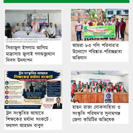
আমরা ৮৩ গলি পরিবার’র
সিরাজুল ইসলাম আলিম
উদ্যোগে পরিষ্কার-পরিচ্ছন্নতা
মাদ্রাসায় জুলাই গণঅভ্যুত্থান
অভিযান
দিবস উদযাপন
হাছন রাজা লোকসাহিত্য ও
ট্রল সংস্কৃতির আঘাতে
সংস্কৃতি পরিষদ’র সুনামগঞ্জ
শিক্ষকের মর্যাদা সংকটে :
জেলা কমিটির অভিষেক
ফয়সল আহমদ বাবুল