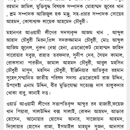
রহমান জামিল, মুক্তিযুদ্ধ বিষয়ক সম্পাদক মোহাম্মদ জুবের খান
, শ্রম সম্পাদক আজিজুল হক মঞ্জু, সহ-প্রচার সম্পাদক সোয়েব
আহমদ, কোষাধ্যক্ষ লায়েক আহমেদ চৌধুরী।
মহানগর আওয়ামী লীগের সদস্যবৃন্দ আজম খান , আব্দুল
আহাদ চৌধুরী মিরন,প্রিন্স সদরুজ্জামান চৌধুরী, মোঃ আব্দুল
আজিম জুনেল, নুরুন নেছা হেনা, এডভোকেট মোহাম্মদ জাহিদ
সারোয়ার সবুজ, রাহাত তরফদার, সুদীপ দেব, সৈয়দ কামাল,
রোকসানা পারভীন, জামাল আহমদ চৌধুরী, আবুল মহসিন
চৌধুরী মাসুদ, মহসিন চৌধুরী, ইঞ্জিনিয়ার আতিকুর রহমান
সুহেদ,সম্মানিত জাতীয় পরিষদ সদস্য এডভোকেট রাজ উদ্দিন,
উপদেষ্টা এনাম উদ্দিন, বীর মুক্তিযোদ্ধা সত্যেন্দ্র দাস তালুকদার
খোকা বাবু, কানাই দত্ত।
ওয়ার্ড আওয়ামী লীগের সভাপতিবৃন্দ আব্দুর রব হাজারী,ফয়েজ
খান পিয়ারা, সালউদ্দিন বক্স সালাই, রোকন আহমদ, আক্তার
হোসেন, আনোয়ার হোসেন আনার, সাজোয়ান আহমদ,
দিলোয়ার হোসেন রাজা, ইসমাইল মাহমুদ সুজন, আনসার