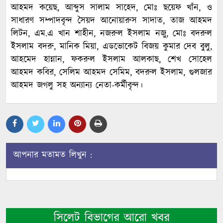
আহমদ কয়েছ, আব্দুস সালাম সাহেদ, মোঃ ছয়েফ খাঁন, ও
সাধারণ সম্পাদবৃন্দ সৈয়দ আনোয়ারুস সাদাত, তাজ আহমদ
লিটন, এম.এ খান শাহীন, নজরুল ইসলাম নজু, মোঃ বদরুল
ইসলাম বদরু, মানিক মিয়া, এডভোকেট বিজয় কুমার দেব বুলু,
আহমেদ হান্নান, ফকরুল ইসলাম আলকাছ, শেখ সোহেল
আহমদ কবির, সেলিম আহমদ সেমিম, বদরুল ইসলাম, গুলজার
আহমদ জগলু সহ অন্যান্য নেতা-কর্মীবৃন্দ।
আপনার মতামত লিখুন :
সিলেট বিভাগের আরো খবর