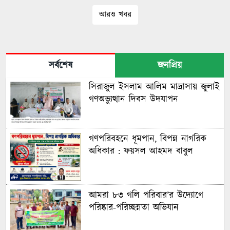
আরও খবর
সর্বশেষ
জনপ্রিয়
সিরাজুল ইসলাম আলিম মাদ্রাসায় জুলাই
গণঅভ্যুত্থান দিবস উদযাপন
গণপরিবহনে ধূমপান, বিপন্ন নাগরিক
অধিকার : ফয়সল আহমদ বাবুল
আমরা ৮৩ গলি পরিবার’র উদ্যোগে
পরিষ্কার-পরিচ্ছন্নতা অভিযান