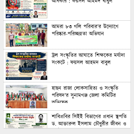
অধিকার : ফয়সল আহমদ বাবুল
আমরা ৮৩ গলি পরিবার’র উদ্যোগে
পরিষ্কার-পরিচ্ছন্নতা অভিযান
ট্রল সংস্কৃতির আঘাতে শিক্ষকের মর্যাদা
সংকটে : ফয়সল আহমদ বাবুল
হাছন রাজা লোকসাহিত্য ও সংস্কৃতি
পরিষদ’র সুনামগঞ্জ জেলা কমিটির
অভিষেক
শাবিপ্রবির সিইই বিভাগের প্রধান স্থপতি
ড. আক্তারুল ইসলাম চৌধুরীর জীবন ও
কর্ম : ফয়সল আহমদ বাবুল