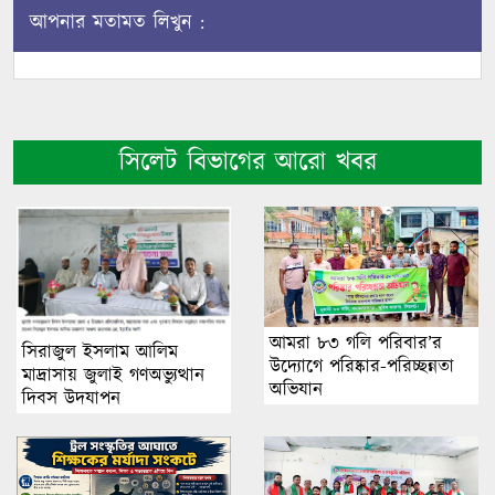
আপনার মতামত লিখুন :
সিলেট বিভাগের আরো খবর
আমরা ৮৩ গলি পরিবার’র
সিরাজুল ইসলাম আলিম
উদ্যোগে পরিষ্কার-পরিচ্ছন্নতা
মাদ্রাসায় জুলাই গণঅভ্যুত্থান
অভিযান
দিবস উদযাপন