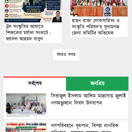
হাছন রাজা লোকসাহিত্য ও
ট্রল সংস্কৃতির আঘাতে
সংস্কৃতি পরিষদ’র সুনামগঞ্জ
শিক্ষকের মর্যাদা সংকটে :
জেলা কমিটির অভিষেক
ফয়সল আহমদ বাবুল
আরও খবর
সর্বশেষ
জনপ্রিয়
সিরাজুল ইসলাম আলিম মাদ্রাসায় জুলাই
গণঅভ্যুত্থান দিবস উদযাপন
গণপরিবহনে ধূমপান, বিপন্ন নাগরিক