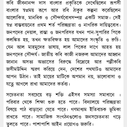
কবি জীবনানন্দ দাস বাংলার প্রকৃতিকে দেখেছিলেন রূপসী
বাংলার স্বপ্নময় রূপে আর রবি ঠাকুর কল্পনা করেছিলেন
আলোকিত, মানবিক ও সৌন্দর্যবোধসম্পন্ন একটি সমাজ। সেই
স্বপ্ন বাস্তবায়নের প্রথম শর্ত পরিচ্ছন্নতা ও নাগরিক দায়িত্ববোধ।
জনপদের দেয়াল, রাস্তা ও জনপরিসর যখন পান-সুপারির পিকে
কলঙ্কিত হয়, তখন ক্ষতবিক্ষত হয় আমাদের সংস্কৃতি ও রুচি।
যেন আল মাহমুদের ভাষায়, লাল পিকের দাগে আহত হয়
জনপদের সৌন্দর্য। জাতীয় কবি কাজী নজরুল আমাদের আহ্বান
জানান অসভ্য অভ্যাসের বিরুদ্ধে বিদ্রোহে আর পল্লীকবি
জসীমউদ্দিন স্মরণ করিয়ে দেন, দেশের পথঘাটও আমাদের
আপন উঠান। তাই মায়ের মাটিকে অপমান নয়, ভালোবাসা ও
যত্নে আগলে রাখা আমাদের কর্তব্য।
সচেতনতা সবচেয়ে বড় শক্তি এইসব সমস্যা সমাধানে ।
পরিবার থেকে শিক্ষা শুরু হতে পারে। বিদ্যালয়ে পরিচ্ছন্নতা
বিষয়ে পাঠ বাড়ানো যেতে পারে। গণমাধ্যম ইতিবাচক ভূমিকা
রাখতে পারে। সামাজিক সংগঠনগুলোও জনসচেতনতা গড়ে
তুলতে পারে। পাশাপাশি আইন প্রয়োগও জরুরি।