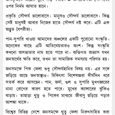
ভাবমূর্তিকে প্রশ্নের মুখে দাঁড় করায়। এ অসচেতনতা সৌন্দর্যের
ওপর নির্মম আঘাত হানে।
প্রকৃতি সৌন্দর্য ভালোবাসে। মানুষও সৌন্দর্য ভালোবাসে। কিন্তু
সেই মানুষই আবার নিজের হাতে সৌন্দর্য নষ্ট করে। এটি এক
অদ্ভুত বৈপরীত্য।
পান-সুপারি খাওয়া আমাদের অঞ্চলের একটি পুরোনো সংস্কৃতি।
অনেকের কাছে এটি আতিথেয়তারও অংশ। কিন্তু সংস্কৃতি
কখনো অসভ্যতার নাম হতে পারে না। ব্যক্তিগত অভ্যাস যখন
জনস্বার্থের ক্ষতি করে, তখন তা সামাজিক সমস্যায় পরিণত হয়।
জনসমক্ষে পিক ফেলা শুধু সৌন্দর্যহানির বিষয় নয়। এর সঙ্গে
জড়িয়ে আছে জনস্বাস্থ্যও। চিকিৎসা বিশেষজ্ঞরা দীর্ঘদিন ধরে
সতর্ক করে আসছেন। পান, জর্দা, গুল ও সুপারি মুখগহ্বরের
নানা রোগের কারণ হতে পারে। মুখের ক্যান্সারের ঝুঁকিও
বাড়ায়। তাছাড়া থুতু ও পিকের মাধ্যমে জীবাণু ছড়িয়ে পড়ার
আশঙ্কা থাকে।
বিশ্বের বিভিন্ন দেশে জনসমক্ষে থুতু ফেলা নিরুৎসাহিত করা