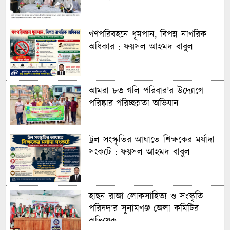
গণপরিবহনে ধূমপান, বিপন্ন নাগরিক
অধিকার : ফয়সল আহমদ বাবুল
আমরা ৮৩ গলি পরিবার’র উদ্যোগে
পরিষ্কার-পরিচ্ছন্নতা অভিযান
ট্রল সংস্কৃতির আঘাতে শিক্ষকের মর্যাদা
সংকটে : ফয়সল আহমদ বাবুল
হাছন রাজা লোকসাহিত্য ও সংস্কৃতি
পরিষদ’র সুনামগঞ্জ জেলা কমিটির
অভিষেক