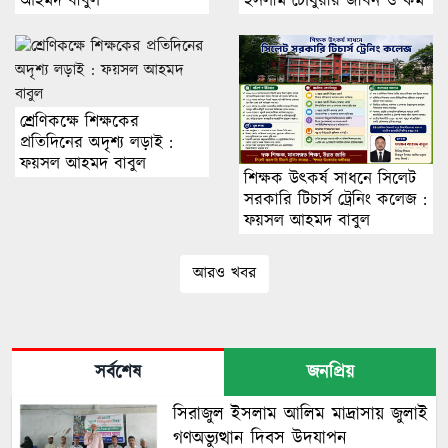
আহমদ বাবুল
ইসলাম চৌধুরীর জীবন ও কর্ম
: ফয়সল আহমদ বাবুল
শ্রেণিকক্ষে শিক্ষকের
প্রতিদিনের অদৃশ্য লড়াই :
ফয়সল আহমদ বাবুল
শিক্ষক উৎকর্ষ সাধনে সিলেট
সরকারি টিচার্স ট্রেনিং কলেজ :
ফয়সল আহমদ বাবুল
আরও খবর
সর্বশেষ
জনপ্রিয়
সিরাজুল ইসলাম আলিম মাদ্রাসায় জুলাই
গণঅভ্যুত্থান দিবস উদযাপন