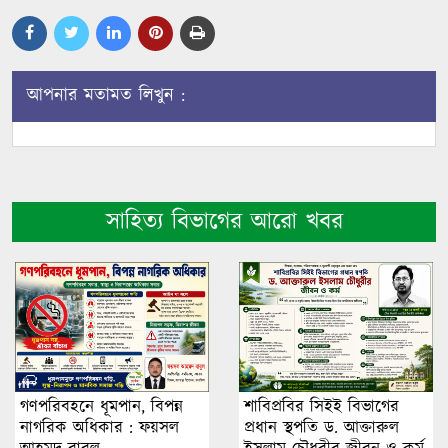
আপনার মতামত লিখুন :
সাহিত্য বিভাগের আরো খবর
গণপরিবহনে ধূমপান, বিপন্ন
শাবিপ্রবির সিইই বিভাগের
নাগরিক অধিকার : ফয়সল
প্রধান স্থপতি ড. আক্তারুল