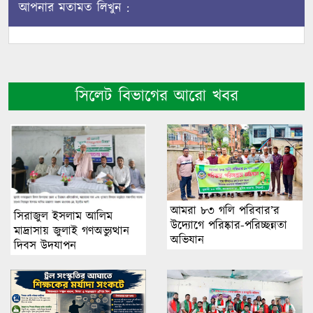
আপনার মতামত লিখুন :
সিলেট বিভাগের আরো খবর
আমরা ৮৩ গলি পরিবার’র
সিরাজুল ইসলাম আলিম
উদ্যোগে পরিষ্কার-পরিচ্ছন্নতা
মাদ্রাসায় জুলাই গণঅভ্যুত্থান
অভিযান
দিবস উদযাপন