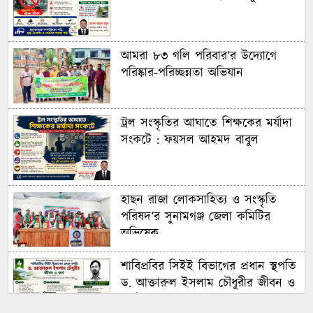
আমরা ৮৩ গলি পরিবার’র উদ্যোগে
পরিষ্কার-পরিচ্ছন্নতা অভিযান
ট্রল সংস্কৃতির আঘাতে শিক্ষকের মর্যাদা
সংকটে : ফয়সল আহমদ বাবুল
হাছন রাজা লোকসাহিত্য ও সংস্কৃতি
পরিষদ’র সুনামগঞ্জ জেলা কমিটির
অভিষেক
শাবিপ্রবির সিইই বিভাগের প্রধান স্থপতি
ড. আক্তারুল ইসলাম চৌধুরীর জীবন ও
কর্ম : ফয়সল আহমদ বাবুল