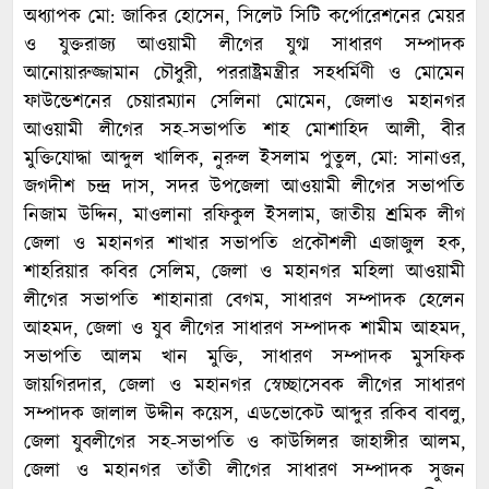
অধ্যাপক মো: জাকির হোসেন, সিলেট সিটি কর্পোরেশনের মেয়র
ও যুক্তরাজ্য আওয়ামী লীগের যুগ্ম সাধারণ সম্পাদক
আনোয়ারুজ্জামান চৌধুরী, পররাষ্ট্রমন্ত্রীর সহধর্মিণী ও মোমেন
ফাউন্ডেশনের চেয়ারম্যান সেলিনা মোমেন, জেলাও মহানগর
আওয়ামী লীগের সহ-সভাপতি শাহ মোশাহিদ আলী, বীর
মুক্তিযোদ্ধা আব্দুল খালিক, নুরুল ইসলাম পুতুল, মো: সানাওর,
জগদীশ চন্দ্র দাস, সদর উপজেলা আওয়ামী লীগের সভাপতি
নিজাম উদ্দিন, মাওলানা রফিকুল ইসলাম, জাতীয় শ্রমিক লীগ
জেলা ও মহানগর শাখার সভাপতি প্রকৌশলী এজাজুল হক,
শাহরিয়ার কবির সেলিম, জেলা ও মহানগর মহিলা আওয়ামী
লীগের সভাপতি শাহানারা বেগম, সাধারণ সম্পাদক হেলেন
আহমদ, জেলা ও যুব লীগের সাধারণ সম্পাদক শামীম আহমদ,
সভাপতি আলম খান মুক্তি, সাধারণ সম্পাদক মুসফিক
জায়গিরদার, জেলা ও মহানগর স্বেচ্ছাসেবক লীগের সাধারণ
সম্পাদক জালাল উদ্দীন কয়েস, এডভোকেট আব্দুর রকিব বাবলু,
জেলা যুবলীগের সহ-সভাপতি ও কাউন্সিলর জাহাঙ্গীর আলম,
জেলা ও মহানগর তাঁতী লীগের সাধারণ সম্পাদক সুজন