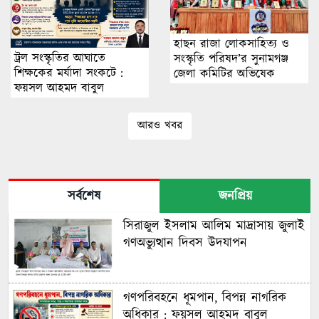
হাছন রাজা লোকসাহিত্য ও
ট্রল সংস্কৃতির আঘাতে
সংস্কৃতি পরিষদ’র সুনামগঞ্জ
শিক্ষকের মর্যাদা সংকটে :
জেলা কমিটির অভিষেক
ফয়সল আহমদ বাবুল
আরও খবর
সর্বশেষ
জনপ্রিয়
সিরাজুল ইসলাম আলিম মাদ্রাসায় জুলাই
গণঅভ্যুত্থান দিবস উদযাপন
গণপরিবহনে ধূমপান, বিপন্ন নাগরিক
অধিকার : ফয়সল আহমদ বাবুল