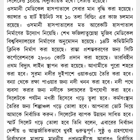
সিলেটেও ১০০% বিদ্যুতায়িত হবে। সেটাও হয়েছে।
ওসমানী মেডিকেল হাসপাতালে সেবার মান বৃদ্ধি করা হয়েছে।
ক্যান্সার ও হার্ট ইউনিট সহ ১০ তলা বিল্ডিং এর কাজ চলমান
রয়েছে। ওসমানী হাসপাতালের মত আরেকটি হাসপাতাল
নির্মাণের উদ্যোগ নিয়েছি। শেখ ফজিলাতুন্নেছা মুজিব মেডিকেল
বিশ্ববিদ্যালয়ের নির্মাণের অনুমোদন হয়েছে। ১৪টি কমিউনিটি
ক্লিনিক নির্মাণ করা হয়েছে। রাস্তা প্রশস্তকরণের জন্য সিটি
কর্পোরেশনকে ২৮০০ কোটি প্রদান করা হয়েছে। তারবিহীন
প্রথম বিদ্যুৎ লাইন স্থাপন করা হয়েছে। আগামীতে পুরো শহরে
করা হবে। সুরমা নদীর দুইপাশে ওয়াকওয়ে তৈরি করা হবে।
বন্যা থেকে রক্ষা পাওয়ার জন্য নদী খনন করা হবে। নদী পথে
ব্যবসা করার জন্য নদীকে চলাচলের উপযোগী করা হবে।
সিলেটকে পর্যটন নগরী হিসেবে গড়ে তুলা হবে। কর্মসংস্থান
তৈরির জন্য শিল্পাঞ্চল গড়ে তোলা হবে। আপনারা ভোট দিয়ে
আমাকে নির্বাচিত করুন। সিলেটের ব্যাপক উন্নয়ন সাধিত হবে।
স্মার্ট সিলেট গড়ে তোলা হবে তিনি বলেন, এবারের নির্বাচন
দেশীয় ও আন্তর্জাতিকভাবে খুবই গুরুত্বপূর্ণ। সুষ্ঠু ও গ্রহণযোগ্য
নির্বাচনের মাধ্যমে মাননীয় প্রধানমন্ত্রীকে আবারও নির্বাচিত