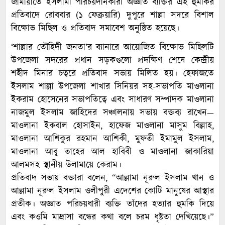
জামায়াতে ইসলামী পরিচয়দানকারী অজ্ঞাত ব্যক্তির এই হুমকির
প্রতিবাদে রোববার (১ ফেব্রুয়ারি) দুপুরে শাল্লা সদরে বিশাল
বিক্ষোভ মিছিল ও প্রতিবাদ সমাবেশ অনুষ্ঠিত হয়েছে।
​‘শাল্লার তৌহিদী জনতা’র ব্যানারে আয়োজিত বিক্ষোভ মিছিলটি
উপজেলা সদরের প্রধান সড়কগুলো প্রদক্ষিণ শেষে কেন্দ্রীয়
শহীদ মিনার চত্বরে প্রতিবাদ সভায় মিলিত হয়। হেফাজতে
ইসলাম শাল্লা উপজেলা শাখার সিনিয়র সহ-সভাপতি মাওলানা
ইকরাম হোসেনের সভাপতিত্বে এবং সাধারণ সম্পাদক মাওলানা
নাজমুল ইসলাম জাহিদের সঞ্চালনায় সভায় বক্তব্য রাখেন—
মাওলানা ইকবাল হোসাইন, হাফেজ মাওলানা মাসুম বিল্লাহ,
মাওলানা আশিকুর রহমান আশিকী, মুফতী ইমামুল ইসলাম,
মাওলানা আবু তাহের আল হাবিবী ও মাওলানা জাকারিয়া
আলমসহ স্থানীয় উলামায়ে কেরাম।
​প্রতিবাদ সভায় বক্তারা বলেন, “আল্লামা নূরুল ইসলাম খান ও
আল্লামা নূরুল ইসলাম ওলীপুরী এদেশের কোটি মানুষের আস্থার
প্রতীক। অজ্ঞাত পরিচয়ধারী ব্যক্তি তাঁদের হত্যার হুমকি দিয়ে
এবং কওমি মাদ্রাসা বন্ধের কথা বলে চরম ধৃষ্টতা দেখিয়েছে।”