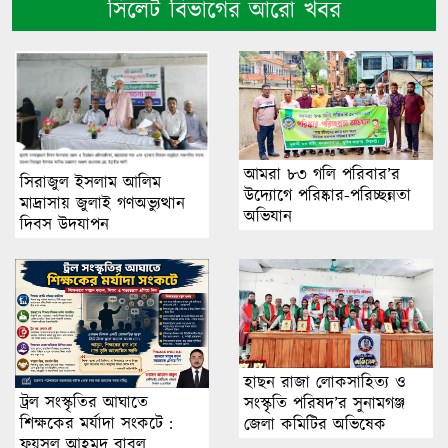
সিলেট বিভাগের আরো খবর
আমরা ৮৩ গলি পরিবার’র
সিরাজুল ইসলাম আলিম
উদ্যোগে পরিষ্কার-পরিচ্ছন্নতা
মাদ্রাসায় জুলাই গণঅভ্যুত্থান
অভিযান
দিবস উদযাপন
হাছন রাজা লোকসাহিত্য ও
ট্রল সংস্কৃতির আঘাতে
সংস্কৃতি পরিষদ’র সুনামগঞ্জ
শিক্ষকের মর্যাদা সংকটে :
জেলা কমিটির অভিষেক
ফয়সল আহমদ বাবুল