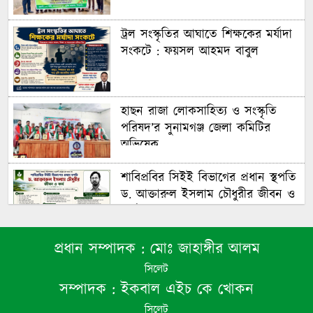
ট্রল সংস্কৃতির আঘাতে শিক্ষকের মর্যাদা
সংকটে : ফয়সল আহমদ বাবুল
হাছন রাজা লোকসাহিত্য ও সংস্কৃতি
পরিষদ’র সুনামগঞ্জ জেলা কমিটির
অভিষেক
শাবিপ্রবির সিইই বিভাগের প্রধান স্থপতি
ড. আক্তারুল ইসলাম চৌধুরীর জীবন ও
কর্ম : ফয়সল আহমদ বাবুল
প্রধান সম্পাদক :
মোঃ জাহাঙ্গীর আলম
শাল্লায় ৭ম শ্রেণীর ছাত্রীকে কাঁচি ঠেকিয়ে
সিলেট
ধর্ষণ ও ভিডিও ধারণ, প্রধান আসামি
সম্পাদক :
ইকবাল এইচ কে খোকন
গ্রেপ্তার
সিলেট