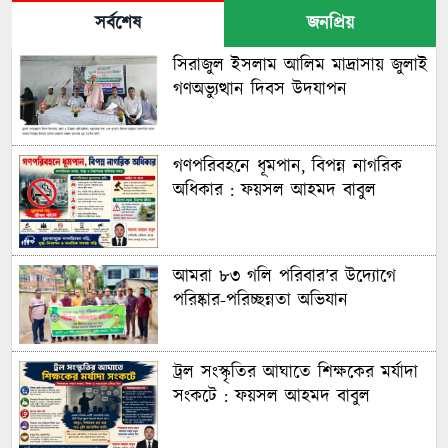
সর্বশেষ
জনপ্রিয়
সিরাজুল ইসলাম আলিম মাদ্রাসায় জুলাই
গণঅভ্যুত্থান দিবস উদযাপন
গণপরিবহনে ধূমপান, বিপন্ন নাগরিক
অধিকার : ফয়সল আহমদ বাবুল
আমরা ৮৩ গলি পরিবার’র উদ্যোগে
পরিষ্কার-পরিচ্ছন্নতা অভিযান
ট্রল সংস্কৃতির আঘাতে শিক্ষকের মর্যাদা
সংকটে : ফয়সল আহমদ বাবুল