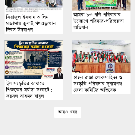
আমরা ৮৩ গলি পরিবার’র
সিরাজুল ইসলাম আলিম
উদ্যোগে পরিষ্কার-পরিচ্ছন্নতা
মাদ্রাসায় জুলাই গণঅভ্যুত্থান
অভিযান
দিবস উদযাপন
হাছন রাজা লোকসাহিত্য ও
ট্রল সংস্কৃতির আঘাতে
সংস্কৃতি পরিষদ’র সুনামগঞ্জ
শিক্ষকের মর্যাদা সংকটে :
জেলা কমিটির অভিষেক
ফয়সল আহমদ বাবুল
আরও খবর