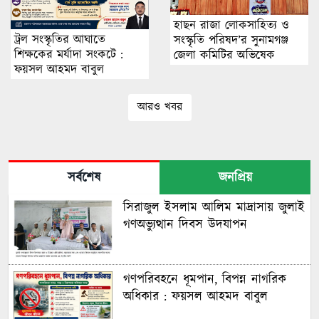
হাছন রাজা লোকসাহিত্য ও
ট্রল সংস্কৃতির আঘাতে
সংস্কৃতি পরিষদ’র সুনামগঞ্জ
শিক্ষকের মর্যাদা সংকটে :
জেলা কমিটির অভিষেক
ফয়সল আহমদ বাবুল
আরও খবর
সর্বশেষ
জনপ্রিয়
সিরাজুল ইসলাম আলিম মাদ্রাসায় জুলাই
গণঅভ্যুত্থান দিবস উদযাপন
গণপরিবহনে ধূমপান, বিপন্ন নাগরিক
অধিকার : ফয়সল আহমদ বাবুল