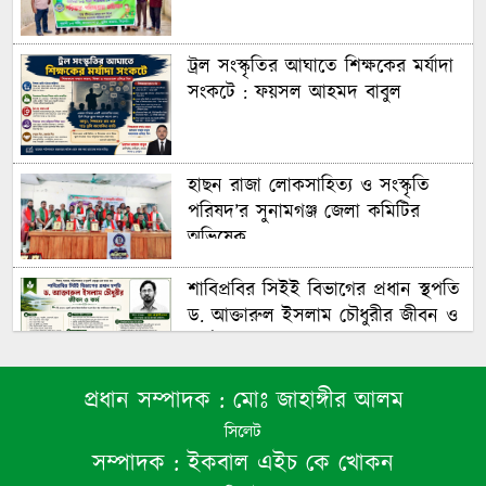
ট্রল সংস্কৃতির আঘাতে শিক্ষকের মর্যাদা
সংকটে : ফয়সল আহমদ বাবুল
হাছন রাজা লোকসাহিত্য ও সংস্কৃতি
পরিষদ’র সুনামগঞ্জ জেলা কমিটির
অভিষেক
শাবিপ্রবির সিইই বিভাগের প্রধান স্থপতি
ড. আক্তারুল ইসলাম চৌধুরীর জীবন ও
কর্ম : ফয়সল আহমদ বাবুল
প্রধান সম্পাদক :
মোঃ জাহাঙ্গীর আলম
শাল্লায় ৭ম শ্রেণীর ছাত্রীকে কাঁচি ঠেকিয়ে
সিলেট
ধর্ষণ ও ভিডিও ধারণ, প্রধান আসামি
সম্পাদক :
ইকবাল এইচ কে খোকন
গ্রেপ্তার