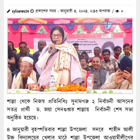
sylnews24
প্রকাশের সময় : জানুয়ারী ৪, ২০২৪, ২:৪৩ অপরাহ্ন /
০
শাল্লা থেকে নিজস্ব প্রতিনিধিঃ সুনামগঞ্জ ২ নির্বাচনী আসনের
সতন্র প্রার্থী ড. জয়া সেনগুপ্তার শাল্লায় নির্বাচনী শেষ সভা
অনুষ্ঠিত হয়েছে।
৪ জানুয়ারী বৃহস্পতিবার শাল্লা উপজেলা সদরে শাহীদ আলী
উচ্চ বিদ্যালয়ের খেলার মাঠে শাল্লা উপজেলা আওয়ামীলীগের