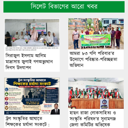
সিলেট বিভাগের আরো খবর
আমরা ৮৩ গলি পরিবার’র
সিরাজুল ইসলাম আলিম
উদ্যোগে পরিষ্কার-পরিচ্ছন্নতা
মাদ্রাসায় জুলাই গণঅভ্যুত্থান
অভিযান
দিবস উদযাপন
হাছন রাজা লোকসাহিত্য ও
ট্রল সংস্কৃতির আঘাতে
সংস্কৃতি পরিষদ’র সুনামগঞ্জ
শিক্ষকের মর্যাদা সংকটে :
জেলা কমিটির অভিষেক