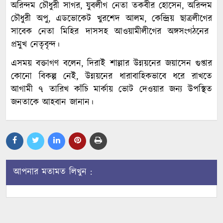
অরিন্দম চৌধুরী সাগর, যুবলীগ নেতা তকবীর হোসেন, অরিন্দম
চৌধুরী অপু, এডভোকেট খুরশেদ আলম, কেন্দ্রিয় ছাত্রলীগের
সাবেক নেতা মিহির দাসসহ আওয়ামীলীগের অঙ্গসংগঠনের
প্রমুখ নেতৃবৃন্দ।
এসময় বক্তাগণ বলেন, দিরাই শাল্লার উন্নয়নের জয়াসেন গুপ্তার
কোনো বিকল্প নেই, উন্নয়নের ধারাবাহিকভাবে ধরে রাখতে
আগামী ৭ তারিখ কাঁচি মার্কায় ভোট দেওয়ার জন্য উপস্থিত
জনতাকে আহবান জানান।
আপনার মতামত লিখুন :